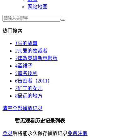
网站地图
热门搜索
1
马的故事
2
亲爱的独裁者
3
律政英雄新电影版
4
蓝裙子
5
追名逐利
6
告密者（2011）
7
矿工的女儿
8
最远的地方
清空全部播放记录
暂无观看历史记录列表
登录
后将能永久保存播放记录
免费注册