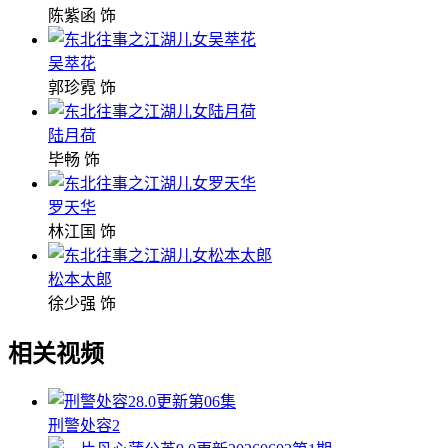
陈紫函 饰
吴萃花
郭珍霓 饰
陆月荷
毕畅 饰
罗天华
林江国 饰
松本太郎
徐少强 饰
相关视频
8.0
更新第06集
刑警处容2