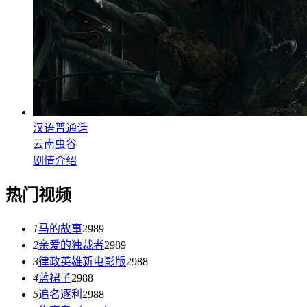
汉语普通话
云南虫谷
剧情介绍
热门视频
1
马的故事
2989
2
亲爱的独裁者
2989
3
律政英雄新电影版
2988
4
蓝裙子
2988
5
追名逐利
2988