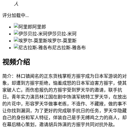
人
评分加载中...
阿里郎
伊莎贝拉-米珂
埃罗尔-莫里斯
尼古拉斯-雅各布
视频介绍
简介：
林口镇闻名的正东货栈掌柜方振宇成为日本军游说的对
象，却遭到方振宇拒绝，恼羞成怒的日本军迫害方振宇，使其
家破人亡。而伤愈报仇的方振宇受到罗天华的邀请，联手抗
日。青年实力演员林江国在剧中饰演军统特工罗天华，在放出
的片花中，形容罗天华做事老练，不造作、不藏掖，做的事不
让你找到漏洞，为了更好的完成联手抗日的任务，罗天华隐藏
自己的身份和军人特征，佯装自己是手无缚鸡之力的商人，却
在幕后精心策划，邀请胡兵饰演的方振宇共同对抗外敌。