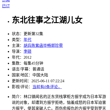
订阅
已订
东北往事之江湖儿女
状态：
更新第32集
类型：
年代
主演：
胡兵陈紫函毕畅郭珍霓
导演：
李硕
年代：
2012
集数：
每集45分钟
语言/字幕：
普通话
国家/
地区：
中国大陆
更新时间：
2025-06-11 07:22:24
影视/评论：
当前有
0
条评论，
简介：
林口镇闻名的正东货栈掌柜方振宇成为日本军游
说的对象，却遭到方振宇拒绝，恼羞成怒的日本军迫害
方振宇，使其家破人亡。而伤愈报仇的方振宇受到罗天