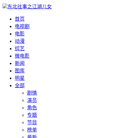
东北往事之江湖儿女
首页
电视剧
电影
动漫
综艺
微电影
新闻
图库
明星
全部
剧情
演员
角色
专题
节目
榜单
最新