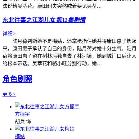
法说给吴萃花。康田纠夫突然喊着要见吴萃…
东北往事之江湖儿女
第32集剧情
详细
>
陆月荷判断她不是梅姑，还拿枪指住她并将康田惠子绑起
来，康田惠子承认了自己的身份，陆月荷对她十分生气，陆月
荷将康田惠子留在树林后独自去了林河镇，她到城门口后让人
给松本带话。吴萃花和骆小旺分别行动，她…
角色剧照
更多
>
方振宇
胡兵 饰
梅姑