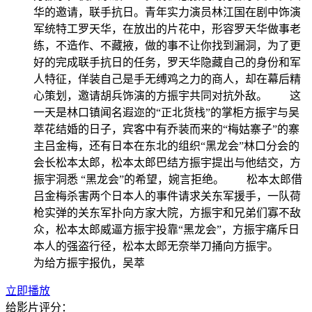
华的邀请，联手抗日。青年实力演员林江国在剧中饰演
军统特工罗天华，在放出的片花中，形容罗天华做事老
练，不造作、不藏掖，做的事不让你找到漏洞，为了更
好的完成联手抗日的任务，罗天华隐藏自己的身份和军
人特征，佯装自己是手无缚鸡之力的商人，却在幕后精
心策划，邀请胡兵饰演的方振宇共同对抗外敌。 这
一天是林口镇闻名遐迩的“正北货栈”的掌柜方振宇与吴
萃花结婚的日子，宾客中有乔装而来的“梅姑寨子”的寨
主吕金梅，还有日本在东北的组织“黑龙会”林口分会的
会长松本太郎，松本太郎巴结方振宇提出与他结交，方
振宇洞悉 “黑龙会”的希望，婉言拒绝。 松本太郎借
吕金梅杀害两个日本人的事件请求关东军援手，一队荷
枪实弹的关东军扑向方家大院，方振宇和兄弟们寡不敌
众，松本太郎威逼方振宇投靠“黑龙会”，方振宇痛斥日
本人的强盗行径，松本太郎无奈举刀捅向方振宇。
为给方振宇报仇，吴萃
立即播放
给影片评分：