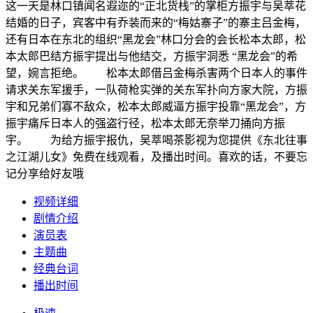
这一天是林口镇闻名遐迩的“正北货栈”的掌柜方振宇与吴萃花
结婚的日子，宾客中有乔装而来的“梅姑寨子”的寨主吕金梅，
还有日本在东北的组织“黑龙会”林口分会的会长松本太郎，松
本太郎巴结方振宇提出与他结交，方振宇洞悉 “黑龙会”的希
望，婉言拒绝。 松本太郎借吕金梅杀害两个日本人的事件
请求关东军援手，一队荷枪实弹的关东军扑向方家大院，方振
宇和兄弟们寡不敌众，松本太郎威逼方振宇投靠“黑龙会”，方
振宇痛斥日本人的强盗行径，松本太郎无奈举刀捅向方振
宇。 为给方振宇报仇，吴萃喝茶影视为您提供《东北往事
之江湖儿女》免费在线观看，及播出时间。喜欢的话，不要忘
记分享给好友哦
视频详细
剧情介绍
演员表
主题曲
经典台词
播出时间