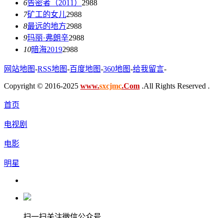
6
告密者（2011）
2988
7
矿工的女儿
2988
8
最远的地方
2988
9
玛丽·弗朗辛
2988
10
暗海2019
2988
网站地图
-
RSS地图
-
百度地图
-
360地图
-
给我留言
-
Copyright © 2016-2025
www.
sxcjmc
.Com
.All Rights Reserved .
首页
电视剧
电影
明星
扫一扫关注微信公众号