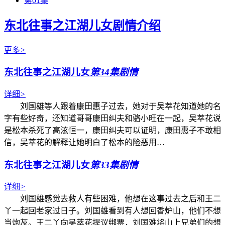
第01集
东北往事之江湖儿女剧情介绍
更多
>
东北往事之江湖儿女
第34集剧情
详细
>
刘国雄等人跟着康田惠子过去，她对于吴萃花知道她的名
字有些好奇，还知道哥哥康田纠夫和骆小旺在一起，吴萃花说
是松本杀死了高泫恒一，康田纠夫可以证明，康田惠子不敢相
信，吴萃花的解释让她明白了松本的险恶用…
东北往事之江湖儿女
第33集剧情
详细
>
刘国雄感觉去救人有些困难，他想在这事过去之后和王二
丫一起回老家过日子。刘国雄看到有人想回香炉山，他们不想
当炮灰。王二丫向吴萃花提议绑票，刘国难将山上兄弟们的想