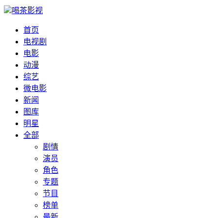
喝茶影视
首页
电视剧
电影
动漫
综艺
微电影
新闻
图库
明星
全部
剧情
演员
角色
专题
节目
榜单
最新