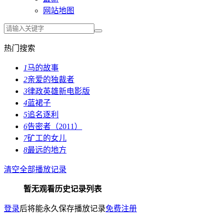
网站地图
热门搜索
1
马的故事
2
亲爱的独裁者
3
律政英雄新电影版
4
蓝裙子
5
追名逐利
6
告密者（2011）
7
矿工的女儿
8
最远的地方
清空全部播放记录
暂无观看历史记录列表
登录
后将能永久保存播放记录
免费注册