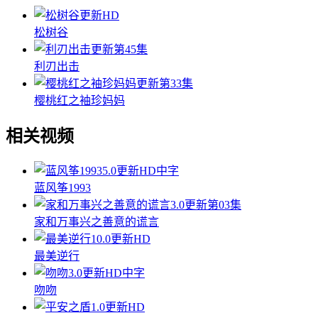
更新HD
松树谷
更新第45集
利刃出击
更新第33集
樱桃红之袖珍妈妈
相关视频
5.0
更新HD中字
蓝风筝1993
3.0
更新第03集
家和万事兴之善意的谎言
10.0
更新HD
最美逆行
3.0
更新HD中字
吻吻
1.0
更新HD