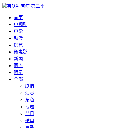
有啥别有病 第二季
首页
电视剧
电影
动漫
综艺
微电影
新闻
图库
明星
全部
剧情
演员
角色
专题
节目
榜单
最新