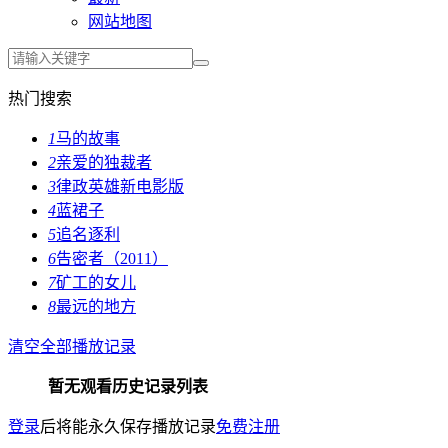
网站地图
热门搜索
1
马的故事
2
亲爱的独裁者
3
律政英雄新电影版
4
蓝裙子
5
追名逐利
6
告密者（2011）
7
矿工的女儿
8
最远的地方
清空全部播放记录
暂无观看历史记录列表
登录
后将能永久保存播放记录
免费注册