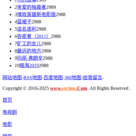
2
亲爱的独裁者
2989
3
律政英雄新电影版
2988
4
蓝裙子
2988
5
追名逐利
2988
6
告密者（2011）
2988
7
矿工的女儿
2988
8
最远的地方
2988
9
玛丽·弗朗辛
2988
10
暗海2019
2988
网站地图
-
RSS地图
-
百度地图
-
360地图
-
给我留言
-
Copyright © 2016-2025
www.
sxcjmc
.Com
.All Rights Reserved .
首页
电视剧
电影