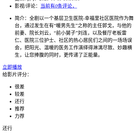
影视/评论：
当前有
0
条评论，
简介：
全剧以一个基层卫生医院-幸福里社区医院作为舞
台，通过发生在有“暖男先生”之称的主任郭戈，与他的
前妻、院长刘云，“前小舅子”刘连，以及餐厅老板雷
仁、医院三位护士、社区的热心居民们之间的一场场误
会，把阳光、温暖的医务工作演绎得淋漓尽致、妙趣横
生，让您捧腹的同时，更传递了正能量。
立即播放
给影片评分：
很差
较差
还行
推荐
力荐
还行