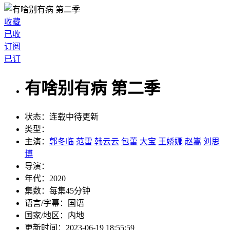
收藏
已收
订阅
已订
有啥别有病 第二季
状态：
连载中待更新
类型：
主演：
郭冬临
范雷
韩云云
包蕾
大宝
王娇娜
赵嵩
刘思
博
导演：
年代：
2020
集数：
每集45分钟
语言/字幕：
国语
国家/
地区：
内地
更新时间：
2023-06-19 18:55:59