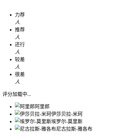
力荐
人
推荐
人
还行
人
较差
人
很差
人
评分加载中...
阿里郎
伊莎贝拉-米珂
埃罗尔-莫里斯
尼古拉斯-雅各布