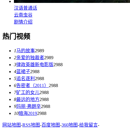
汉语普通话
云南虫谷
剧情介绍
热门视频
1
马的故事
2989
2
亲爱的独裁者
2989
3
律政英雄新电影版
2988
4
蓝裙子
2988
5
追名逐利
2988
6
告密者（2011）
2988
7
矿工的女儿
2988
8
最远的地方
2988
9
玛丽·弗朗辛
2988
10
暗海2019
2988
网站地图
-
RSS地图
-
百度地图
-
360地图
-
给我留言
-