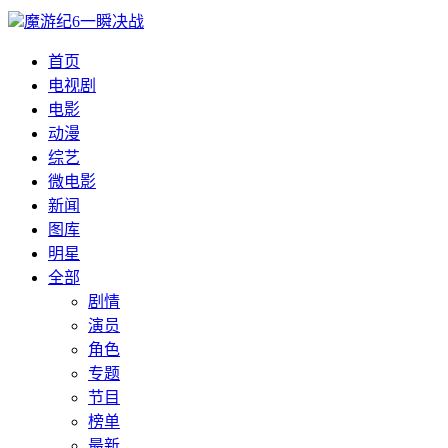
魔游纪6一瞬决战
首页
电视剧
电影
动漫
综艺
微电影
新闻
图库
明星
全部
剧情
演员
角色
专题
节目
榜单
最新