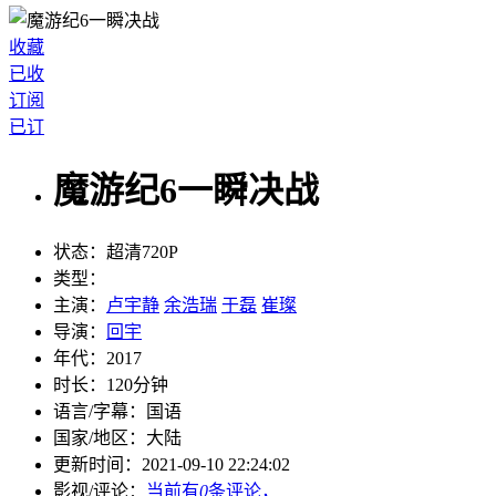
收藏
已收
订阅
已订
魔游纪6一瞬决战
状态：
超清720P
类型：
主演：
卢宇静
余浩瑞
于磊
崔璨
导演：
回宇
年代：
2017
时长：
120分钟
语言/字幕：
国语
国家/
地区：
大陆
更新时间：
2021-09-10 22:24:02
影视/评论：
当前有
0
条评论，