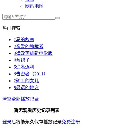
网站地图
热门搜索
1
马的故事
2
亲爱的独裁者
3
律政英雄新电影版
4
蓝裙子
5
追名逐利
6
告密者（2011）
7
矿工的女儿
8
最远的地方
清空全部播放记录
暂无观看历史记录列表
登录
后将能永久保存播放记录
免费注册