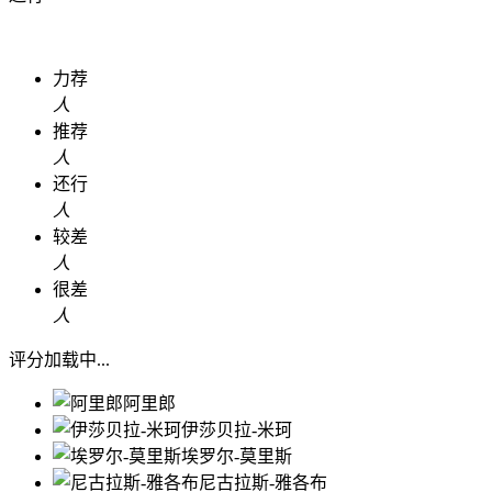
力荐
人
推荐
人
还行
人
较差
人
很差
人
评分加载中...
阿里郎
伊莎贝拉-米珂
埃罗尔-莫里斯
尼古拉斯-雅各布