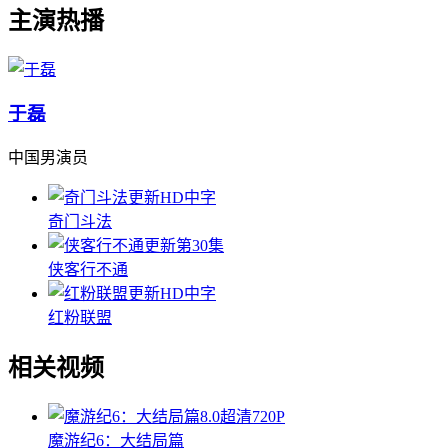
主演热播
于磊
中国男演员
更新HD中字
奇门斗法
更新第30集
侠客行不通
更新HD中字
红粉联盟
相关视频
8.0
超清720P
魔游纪6：大结局篇