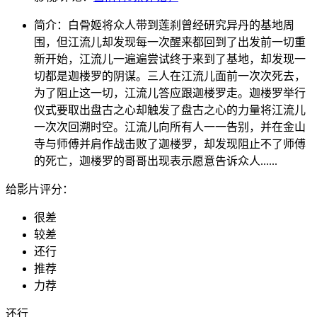
简介：
白骨姬将众人带到莲刹曾经研究异丹的基地周
围，但江流儿却发现每一次醒来都回到了出发前一切重
新开始，江流儿一遍遍尝试终于来到了基地，却发现一
切都是迦楼罗的阴谋。三人在江流儿面前一次次死去，
为了阻止这一切，江流儿答应跟迦楼罗走。迦楼罗举行
仪式要取出盘古之心却触发了盘古之心的力量将江流儿
一次次回溯时空。江流儿向所有人一一告别，并在金山
寺与师傅并肩作战击败了迦楼罗，却发现阻止不了师傅
的死亡，迦楼罗的哥哥出现表示愿意告诉众人......
给影片评分：
很差
较差
还行
推荐
力荐
还行