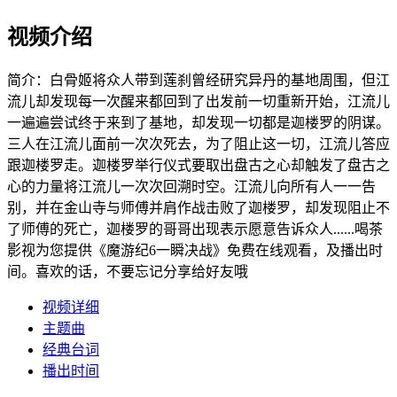
视频介绍
简介：
白骨姬将众人带到莲刹曾经研究异丹的基地周围，但江
流儿却发现每一次醒来都回到了出发前一切重新开始，江流儿
一遍遍尝试终于来到了基地，却发现一切都是迦楼罗的阴谋。
三人在江流儿面前一次次死去，为了阻止这一切，江流儿答应
跟迦楼罗走。迦楼罗举行仪式要取出盘古之心却触发了盘古之
心的力量将江流儿一次次回溯时空。江流儿向所有人一一告
别，并在金山寺与师傅并肩作战击败了迦楼罗，却发现阻止不
了师傅的死亡，迦楼罗的哥哥出现表示愿意告诉众人......喝茶
影视为您提供《魔游纪6一瞬决战》免费在线观看，及播出时
间。喜欢的话，不要忘记分享给好友哦
视频详细
主题曲
经典台词
播出时间