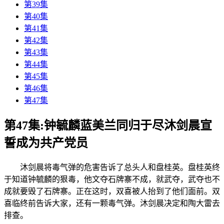
第39集
第40集
第41集
第42集
第43集
第44集
第45集
第46集
第47集
第47集:钟毓麟蓝美兰同归于尽沐剑晨宣
誓成为共产党员
沐剑晨将毒气弹的危害告诉了总头人和盘桂英。盘桂英终
于知道钟毓麟的狠毒，他文夺石牌寨不成，就武夺，武夺也不
成就要毁了石牌寨。正在这时，双喜被人抬到了他们面前。双
喜临终前告诉大家，还有一颗毒气弹。沐剑晨决定和陶大雷去
排查。