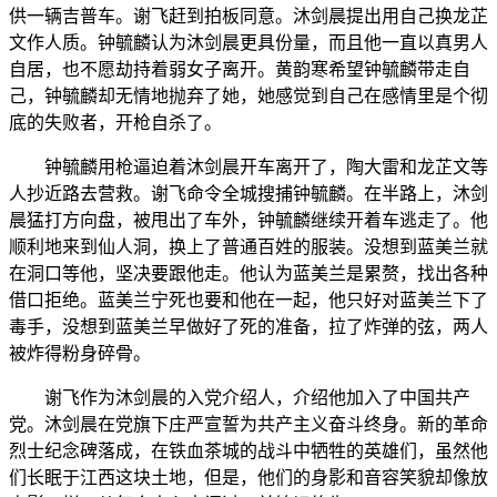
供一辆吉普车。谢飞赶到拍板同意。沐剑晨提出用自己换龙芷
文作人质。钟毓麟认为沐剑晨更具份量，而且他一直以真男人
自居，也不愿劫持着弱女子离开。黄韵寒希望钟毓麟带走自
己，钟毓麟却无情地抛弃了她，她感觉到自己在感情里是个彻
底的失败者，开枪自杀了。
钟毓麟用枪逼迫着沐剑晨开车离开了，陶大雷和龙芷文等
人抄近路去营救。谢飞命令全城搜捕钟毓麟。在半路上，沐剑
晨猛打方向盘，被甩出了车外，钟毓麟继续开着车逃走了。他
顺利地来到仙人洞，换上了普通百姓的服装。没想到蓝美兰就
在洞口等他，坚决要跟他走。他认为蓝美兰是累赘，找出各种
借口拒绝。蓝美兰宁死也要和他在一起，他只好对蓝美兰下了
毒手，没想到蓝美兰早做好了死的准备，拉了炸弹的弦，两人
被炸得粉身碎骨。
谢飞作为沐剑晨的入党介绍人，介绍他加入了中国共产
党。沐剑晨在党旗下庄严宣誓为共产主义奋斗终身。新的革命
烈士纪念碑落成，在铁血茶城的战斗中牺牲的英雄们，虽然他
们长眠于江西这块土地，但是，他们的身影和音容笑貌却像放