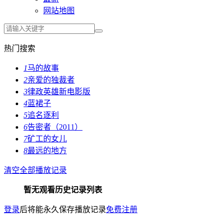
网站地图
热门搜索
1
马的故事
2
亲爱的独裁者
3
律政英雄新电影版
4
蓝裙子
5
追名逐利
6
告密者（2011）
7
矿工的女儿
8
最远的地方
清空全部播放记录
暂无观看历史记录列表
登录
后将能永久保存播放记录
免费注册