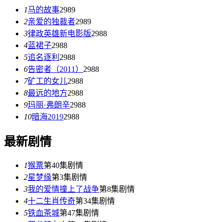
1
马的故事
2989
2
亲爱的独裁者
2989
3
律政英雄新电影版
2988
4
蓝裙子
2988
5
追名逐利
2988
6
告密者（2011）
2988
7
矿工的女儿
2988
8
最远的地方
2988
9
玛丽·弗朗辛
2988
10
暗海2019
2988
最新剧情
1
猴票
第40集剧情
2
星梦缘
第3集剧情
3
我的爱情撞上了战争
第8集剧情
4
十二生肖传奇
第34集剧情
5
铁血茶城
第47集剧情