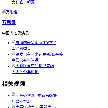
大狂蜂：起源
万思维
中国内地男演员
更新HD中字
雷锋的微笑
更新HD中字
离爱只有半米远
已完结
大明医圣李时珍
相关视频
8.0
更新第06集
刑警处容2
6.0
更新第11集