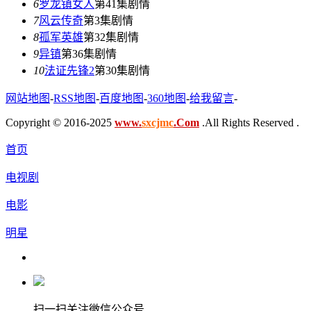
6
罗龙镇女人
第41集剧情
7
风云传奇
第3集剧情
8
孤军英雄
第32集剧情
9
异镇
第36集剧情
10
法证先锋2
第30集剧情
网站地图
-
RSS地图
-
百度地图
-
360地图
-
给我留言
-
Copyright © 2016-2025
www.
sxcjmc
.Com
.All Rights Reserved .
首页
电视剧
电影
明星
扫一扫关注微信公众号