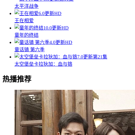
太平洋战争
6.0
更新HD
王在相爱
10.0
更新HD
童年的终结
4.0
更新HD
童话镇 第六季
7.0
更新第21集
太空堡垒卡拉狄加：血与铬
热播推荐