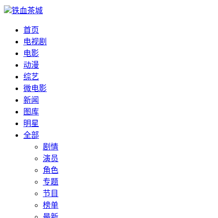
铁血茶城
首页
电视剧
电影
动漫
综艺
微电影
新闻
图库
明星
全部
剧情
演员
角色
专题
节目
榜单
最新