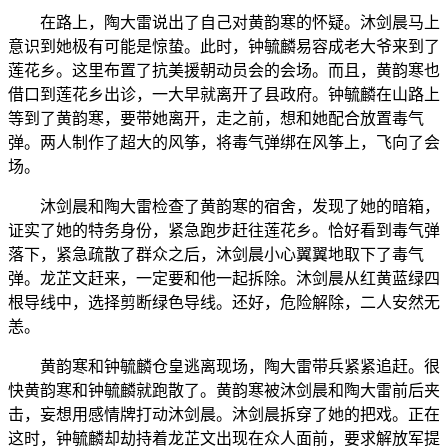
在路上，陶大雷说出了自己对黄韵寒的怀疑。沐剑晨马上
意识到她极有可能是惊蛰。此时，钟毓麟易容成老大爷来到了
莲花乡。这里布置了抗美援朝动员会的会场。而且，黄韵寒也
借口到莲花乡出诊，一大早就离开了县政府。钟毓麟在山路上
等到了黄韵寒，要带她离开，走之前，想和她配合放置毒气
弹。两人制作了超大的风筝，将毒气弹绑在风筝上，飞向了会
场。
沐剑晨和陶大雷检查了黄韵寒的宿舍，发现了她的暗箱，
证实了她的特务身份，紧急跑步赶往莲花乡。恰好看到毒气弹
落下，紧急疏散了群众之后，沐剑晨小心翼翼地取下了毒气
弹。龙芷文赶来，一定要和他一起拆除。沐剑晨从红黄蓝绿四
根导线中，选择剪断绿色导线。还好，危险解除，二人安然无
恙。
黄韵寒和钟毓麟仓皇逃离现场，陶大雷带兵紧紧追赶。很
快黄韵寒和钟毓麟就跑散了。黄韵寒被沐剑晨和陶大雷前后夹
击，妄想用感情牌打动沐剑晨。沐剑晨拆穿了她的把戏。正在
这时，钟毓麟却劫持着龙芷文出现在众人面前，要求解放军提