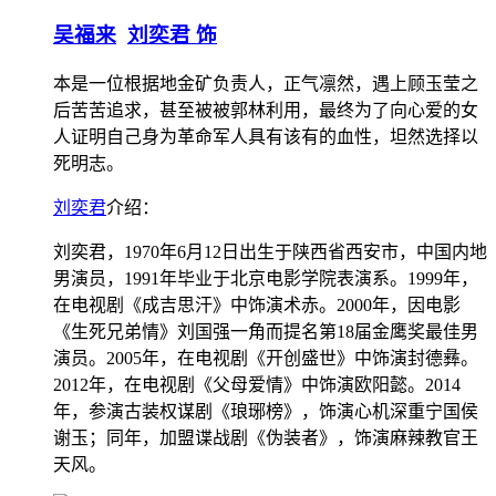
吴福来
刘奕君 饰
本是一位根据地金矿负责人，正气凛然，遇上顾玉莹之
后苦苦追求，甚至被被郭林利用，最终为了向心爱的女
人证明自己身为革命军人具有该有的血性，坦然选择以
死明志。
刘奕君
介绍：
刘奕君，1970年6月12日出生于陕西省西安市，中国内地
男演员，1991年毕业于北京电影学院表演系。1999年，
在电视剧《成吉思汗》中饰演术赤。2000年，因电影
《生死兄弟情》刘国强一角而提名第18届金鹰奖最佳男
演员。2005年，在电视剧《开创盛世》中饰演封德彝。
2012年，在电视剧《父母爱情》中饰演欧阳懿。2014
年，参演古装权谋剧《琅琊榜》，饰演心机深重宁国侯
谢玉；同年，加盟谍战剧《伪装者》，饰演麻辣教官王
天风。