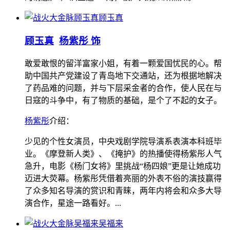
顾玉真
顾玉真
杨紫彤 饰
敢爱敢恨的留洋富家小姐，有着一颗爱国忧民的心。帮
助中国共产党建设了青岛地下交通站，还为根据地解决
了药品难的问题，并与下层采金者的合作，使人民在与
日寇的斗争中，有了物质的基础，是个了不起的女子。
杨紫彤
介绍：
少见的个性女演员，中央戏剧学院导演系表演本科班毕
业。《摩登新人类》、《掩护》的热播使得杨紫彤人气
急升，电影《杨门女将》里挑战“杨四娘”更是让她成功
迈进大荧幕。杨紫彤凭借着亮丽的外表不俗的演技赢得
了众多知名导演的赏识和青睐，两年内将会和众多大导
演合作，星途一路看好。...
吴福来