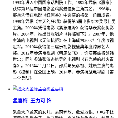
1993年进入中国国家话剧院工作。1995年凭借《赢家》
获得第16届中国电影金鸡奖最佳男主角提名。1996年，
邵兵凭借在电影《红河谷》中饰演的格桑一角而成名。
1999年凭借《春天的狂想》获得第5届电影华表奖最佳男
主角。2000年凭借电影《紧急迫降》获得华表奖获奖影
片。2004年，推出首张唱片《兵临城下》。2007年，他
主演的电视剧《无法抗拒》在上海成为2007年年度收视
冠军。2010年获得第三届乐视影视盛典年度跨界艺人
奖。2012年参演电视剧《精忠岳飞》，饰演英雄将领韩
世忠；同年参演张汉杰执导的电视剧《石光荣的战火青
春》。2013年11月22日，邵兵与吴彦祖、姚晨主演的电
影《控制》在全国上映。2014年，参演抗战电视剧《第
一伞兵队》。
孟喜梅
孟喜梅
王力可 饰
采金大户孟家的女儿，豪爽奔放、敢爱敢恨、巾帼不让