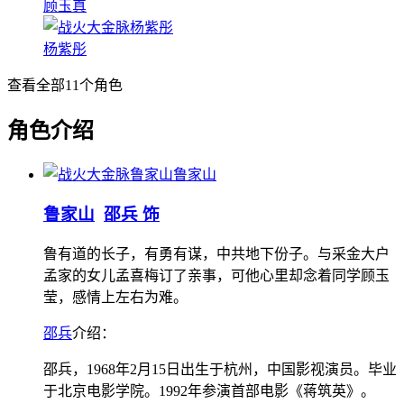
顾玉真
杨紫彤
查看全部
11
个角色
角色介绍
鲁家山
鲁家山
邵兵 饰
鲁有道的长子，有勇有谋，中共地下份子。与采金大户
孟家的女儿孟喜梅订了亲事，可他心里却念着同学顾玉
莹，感情上左右为难。
邵兵
介绍：
邵兵，1968年2月15日出生于杭州，中国影视演员。毕业
于北京电影学院。1992年参演首部电影《蒋筑英》。