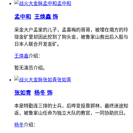
孟中和
孟中和
王焕鑫 饰
采金大户孟家的儿子，孟喜梅的哥哥，被埋在塌方的玲
珑金矿里却因此挖到了狗头金，被鲁家山救出后入股与
日本人联合开发金矿。
王焕鑫
介绍：
暂无演员介绍。
张如青
张如青
杨冬 饰
本是特勤连三排的士兵，后哗变投靠郭林，最终迷途知
返，被鲁家山任命为独立大队的教官，一同协助抗日。
杨冬
介绍：