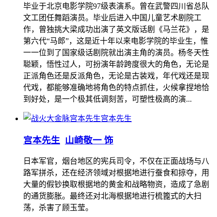
毕业于北京电影学院97级表演系。曾在武警四川省总队
文工团任舞蹈演员。毕业后进入中国儿童艺术剧院工
作，曾独挑大梁成功出演了英文版话剧《马兰花》，是
第六代“马郎”，这是近十年以来电影学院的毕业生，惟
一一位到了国家级话剧院就出演主角的演员。杨冬天性
聪颖，悟性过人，可扮演年龄跨度很大的角色，无论是
正派角色还是反派角色，无论是古装戏，年代戏还是现
代戏，都能够准确地将角色的特点抓住，火候拿捏地恰
到好处，是一个极其低调刻苦，可塑性极高的演...
宫本先生
宫本先生
山崎敬一 饰
日本军官，烟台地区的宪兵司令，不仅在正面战场与八
路军拼杀，还在经济领域对根据地进行蚕食和掠夺，用
大量的假钞换取根据地的黄金和战略物资，造成了急剧
的通货膨胀。最终还对北海根据地进行梳篦式的大扫
荡，杀害了顾玉莹。