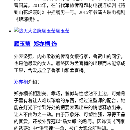
曹国舅。2014年，在当代军旅传奇题材电视连续剧《待
到山花烂漫时》中担纲男一号。2015年参演古装电视剧
《琅琊榜》。
顾玉莹
顾玉莹
郑亦桐 饰
外表坚强、内心柔软的传奇女银行家，鲁贾山的同学，
也是他最爱的女人。最终因为孟喜梅的出现而未能修成
正果，舍爱成全了鲁家山和孟喜梅。
郑亦桐
介绍：
郑亦桐长相甜美、乖巧，貌似与性感沾不上边，可她骨
子里有着让人难以琢磨的东西，经过造型师的配合，她
能在灯光下恰到好处的把要表现出来的情感释放出来，
让人不由为之一动。由于形象好、可塑性强，深得王晶
的喜爱，还被外界冠以“晶女郎”的称号。因饰演《回家
的诱惑》中“洪宝莲”一角，被广大观众所熟知。...