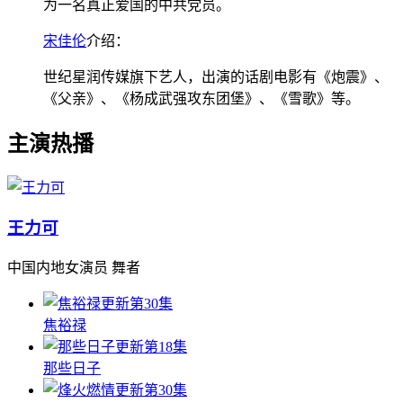
为一名真正爱国的中共党员。
宋佳伦
介绍：
世纪星润传媒旗下艺人，出演的话剧电影有《炮震》、
《父亲》、《杨成武强攻东团堡》、《雪歌》等。
主演热播
王力可
中国内地女演员 舞者
更新第30集
焦裕禄
更新第18集
那些日子
更新第30集