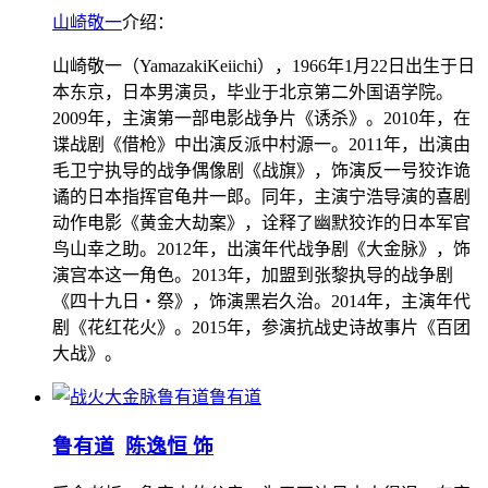
山崎敬一
介绍：
山崎敬一（YamazakiKeiichi），1966年1月22日出生于日
本东京，日本男演员，毕业于北京第二外国语学院。
2009年，主演第一部电影战争片《诱杀》。2010年，在
谍战剧《借枪》中出演反派中村源一。2011年，出演由
毛卫宁执导的战争偶像剧《战旗》，饰演反一号狡诈诡
谲的日本指挥官龟井一郎。同年，主演宁浩导演的喜剧
动作电影《黄金大劫案》，诠释了幽默狡诈的日本军官
鸟山幸之助。2012年，出演年代战争剧《大金脉》，饰
演宫本这一角色。2013年，加盟到张黎执导的战争剧
《四十九日・祭》，饰演黑岩久治。2014年，主演年代
剧《花红花火》。2015年，参演抗战史诗故事片《百团
大战》。
鲁有道
鲁有道
陈逸恒 饰