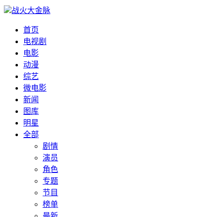
战火大金脉
首页
电视剧
电影
动漫
综艺
微电影
新闻
图库
明星
全部
剧情
演员
角色
专题
节目
榜单
最新