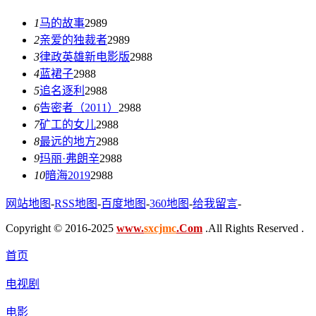
1
马的故事
2989
2
亲爱的独裁者
2989
3
律政英雄新电影版
2988
4
蓝裙子
2988
5
追名逐利
2988
6
告密者（2011）
2988
7
矿工的女儿
2988
8
最远的地方
2988
9
玛丽·弗朗辛
2988
10
暗海2019
2988
网站地图
-
RSS地图
-
百度地图
-
360地图
-
给我留言
-
Copyright © 2016-2025
www.
sxcjmc
.Com
.All Rights Reserved .
首页
电视剧
电影