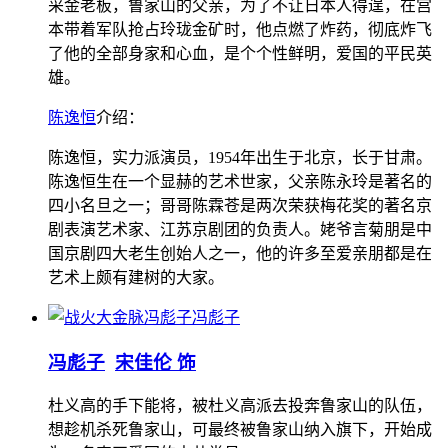
采金老板，鲁家山的父亲，为了不让日本人得逞，在宫
本带着军队抢占玲珑金矿时，他点燃了炸药，彻底炸飞
了他的全部身家和心血，是个个性鲜明，爱国的平民英
雄。
陈逸恒
介绍：
陈逸恒，实力派演员，1954年出生于北京，长于甘肃。
陈逸恒生在一个显赫的艺术世家，父亲陈永玲是著名的
四小名旦之一；哥哥陈霖苍是两次荣获梅花奖的著名京
剧表演艺术家、江苏京剧团的负责人。姥爷言菊朋是中
国京剧四大老生创始人之一，他的许多至爱亲朋都是在
艺术上颇有建树的大家。
冯彪子
冯彪子
宋佳伦 饰
杜义高的手下能将，被杜义高派去投奔鲁家山的队伍，
想趁机杀死鲁家山，可最终被鲁家山纳入旗下，开始成