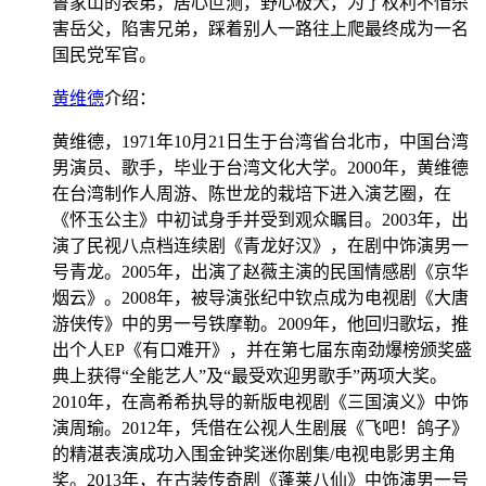
鲁家山的表弟，居心叵测，野心极大，为了权利不惜杀
害岳父，陷害兄弟，踩着别人一路往上爬最终成为一名
国民党军官。
黄维德
介绍：
黄维德，1971年10月21日生于台湾省台北市，中国台湾
男演员、歌手，毕业于台湾文化大学。2000年，黄维德
在台湾制作人周游、陈世龙的栽培下进入演艺圈，在
《怀玉公主》中初试身手并受到观众瞩目。2003年，出
演了民视八点档连续剧《青龙好汉》，在剧中饰演男一
号青龙。2005年，出演了赵薇主演的民国情感剧《京华
烟云》。2008年，被导演张纪中钦点成为电视剧《大唐
游侠传》中的男一号铁摩勒。2009年，他回归歌坛，推
出个人EP《有口难开》，并在第七届东南劲爆榜颁奖盛
典上获得“全能艺人”及“最受欢迎男歌手”两项大奖。
2010年，在高希希执导的新版电视剧《三国演义》中饰
演周瑜。2012年，凭借在公视人生剧展《飞吧！鸽子》
的精湛表演成功入围金钟奖迷你剧集/电视电影男主角
奖。2013年，在古装传奇剧《蓬莱八仙》中饰演男一号