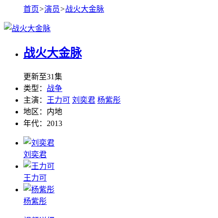
首页
>
演员
>
战火大金脉
战火大金脉
更新至31集
类型：
战争
主演：
王力可
刘奕君
杨紫彤
地区：
内地
年代：
2013
刘奕君
王力可
杨紫彤