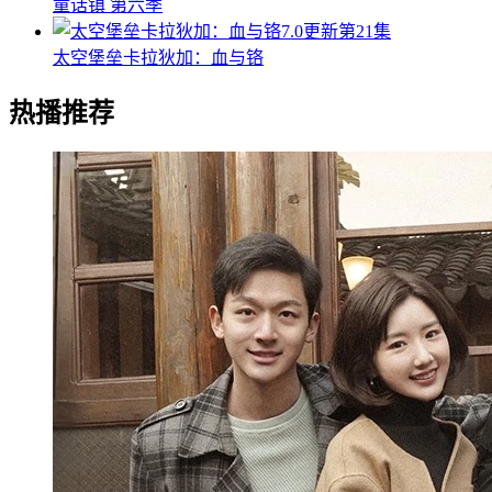
童话镇 第六季
7.0
更新第21集
太空堡垒卡拉狄加：血与铬
热播推荐