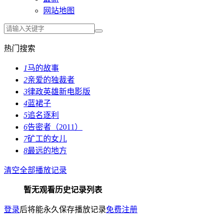
网站地图
热门搜索
1
马的故事
2
亲爱的独裁者
3
律政英雄新电影版
4
蓝裙子
5
追名逐利
6
告密者（2011）
7
矿工的女儿
8
最远的地方
清空全部播放记录
暂无观看历史记录列表
登录
后将能永久保存播放记录
免费注册